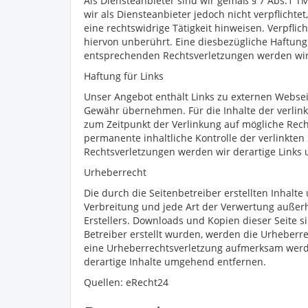
Als Diensteanbieter sind wir gemäß § 7 Abs.1 T
wir als Diensteanbieter jedoch nicht verpflich
eine rechtswidrige Tätigkeit hinweisen. Verpfl
hiervon unberührt. Eine diesbezügliche Haftung
entsprechenden Rechtsverletzungen werden wir
Haftung für Links
Unser Angebot enthält Links zu externen Webseit
Gewähr übernehmen. Für die Inhalte der verlinkte
zum Zeitpunkt der Verlinkung auf mögliche Rech
permanente inhaltliche Kontrolle der verlinkte
Rechtsverletzungen werden wir derartige Links
Urheberrecht
Die durch die Seitenbetreiber erstellten Inhalt
Verbreitung und jede Art der Verwertung außer
Erstellers. Downloads und Kopien dieser Seite si
Betreiber erstellt wurden, werden die Urheberre
eine Urheberrechtsverletzung aufmerksam werd
derartige Inhalte umgehend entfernen.
Quellen: eRecht24