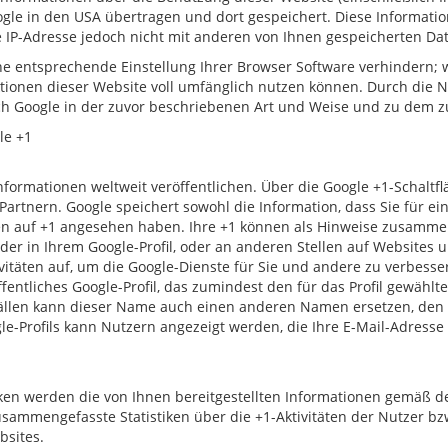
le in den USA übertragen und dort gespeichert. Diese Informati
e IP-Adresse jedoch nicht mit anderen von Ihnen gespeicherten 
ine entsprechende Einstellung Ihrer Browser Software verhindern; w
tionen dieser Website voll umfänglich nutzen können. Durch die N
ch Google in der zuvor beschriebenen Art und Weise und zu dem 
le +1
Informationen weltweit veröffentlichen. Über die Google +1-Schaltf
Partnern. Google speichert sowohl die Information, dass Sie für ei
cken auf +1 angesehen haben. Ihre +1 können als Hinweise zusamme
der in Ihrem Google-Profil, oder an anderen Stellen auf Websites
ivitäten auf, um die Google-Dienste für Sie und andere zu verbess
öffentliches Google-Profil, das zumindest den für das Profil gewä
ällen kann dieser Name auch einen anderen Namen ersetzen, den Si
le-Profils kann Nutzern angezeigt werden, die Ihre E-Mail-Adresse
en werden die von Ihnen bereitgestellten Informationen gemäß 
usammengefasste Statistiken über die +1-Aktivitäten der Nutzer bzw
bsites.