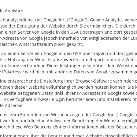
e Analytics
ebanalysedienst der Google Inc. ("Google"). Google Analytics verwe
yse der Benutzung der Website durch Sie ermöglichen. Die durch 
 einen Server von Google in den USA übertragen und dort gespeich
P-Adresse von Google jedoch innerhalb von Mitgliedstaaten der E
äischen Wirtschaftsraum zuvor gekürzt.
 an einen Server von Google in den USA übertragen und dort gekür
Ihre Nutzung der Website auszuwerten, um Reports über die Webs
netnutzung verbundene Dienstleistungen gegenüber dem Websitebe
te IP-Adresse wird nicht mit anderen Daten von Google zusammeng
ne entsprechende Einstellung Ihrer Browser-Software verhindern; w
ktionen dieser Website vollumfänglich werden nutzen können. Sie
Website bezogenen Daten (inkl. Ihrer IP-Adresse) an Google sowie
Link verfügbare Browser-Plugin herunterladen und installieren: ht
gle Adsense
enst zum Einbinden von Werbeanzeigen der Google Inc. ("Google")
rt werden und die eine Analyse der Benutzung der Website ermögl
Durch diese Web Beacons können Informationen wie der Besucherv
formationen über die Benutzung dieser Website (einschließlich Ih