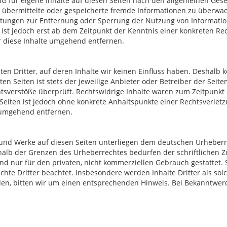
MG für eigene Inhalte auf diesen Seiten nach den allgemeinen Gese
tet, übermittelte oder gespeicherte fremde Informationen zu überw
ichtungen zur Entfernung oder Sperrung der Nutzung von Informat
 ist jedoch erst ab dem Zeitpunkt der Kenntnis einer konkreten R
 diese Inhalte umgehend entfernen.
en Dritter, auf deren Inhalte wir keinen Einfluss haben. Deshalb 
n Seiten ist stets der jeweilige Anbieter oder Betreiber der Seite
tsverstöße überprüft. Rechtswidrige Inhalte waren zum Zeitpunkt 
n Seiten ist jedoch ohne konkrete Anhaltspunkte einer Rechtsverle
 umgehend entfernen.
e und Werke auf diesen Seiten unterliegen dem deutschen Urheberre
halb der Grenzen des Urheberrechtes bedürfen der schriftlichen 
nd nur für den privaten, nicht kommerziellen Gebrauch gestattet. S
chte Dritter beachtet. Insbesondere werden Inhalte Dritter als sol
en, bitten wir um einen entsprechenden Hinweis. Bei Bekanntwer