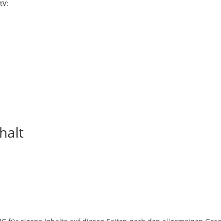
tV:
halt